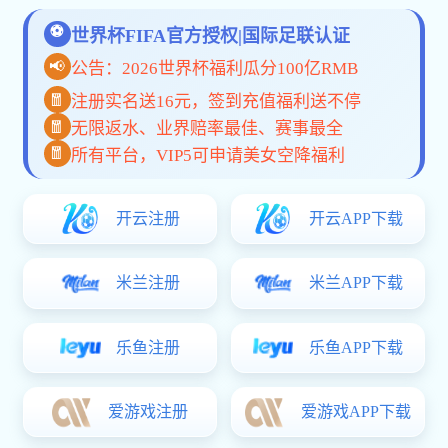
开拓者三分命中率高达444但杰伦
格林的疯狂表现令比赛悬念迭起