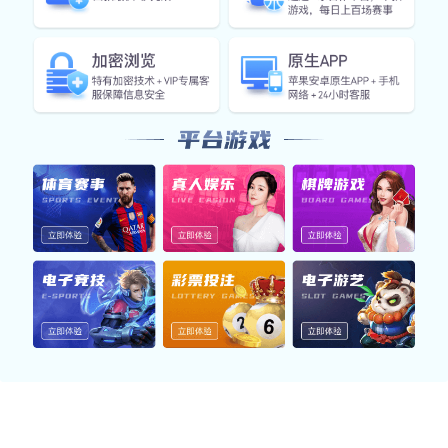
且能够提高命中率，从而持续给对手施加压力。
2、杰伦·格林精彩发挥
尽管面对着开拓者队强大的三分火力，杰伦·格林依然
凭借其个人能力不断缩小比分差距。他不仅在进攻端
频频发威，还展现出极强的突破能力和得分意识。在
关键时刻，他总能站出来为球队贡献重要分数，这让
他成为了球队不可或缺的一员。
尤其在比赛进入白热化阶段时，杰伦·格林更是如猛虎
下山，连续几次成功突破对方防线，不仅自己得到了
分数，还吸引了多名防守球员前来夹击，从而为其他
队友创造了机会。在他的带领下，全场观众都屏住呼
吸，为每一次他持球冲击而紧张不已。