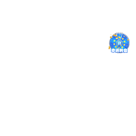
除此之外，杰伦·格林还展示了其卓越的投射能力。他
不仅能够从远距离完成精准射门，也能通过后撤步等
技巧制造空间，将自己的优势最大化。正因为如此，
他在整场比赛中的表现令人印象深刻，让人不得不为
他的潜力和未来感到期待。
3、两队战术博弈
本场比赛，两支球队在战术上进行了激烈的碰撞。开
拓者凭借其卓越的外线进攻策略，有效压制了对手，
而杰伦·格林则通过突破与灵活跑位不断寻找机会。两
种风格截然不同，但却相互交织出一幅精彩纷呈的篮
球画卷。
随着比赛进行，双方教练针对彼此特点及时调整战
术。例如，在第一节后半段，开拓者为了限制杰伦·格