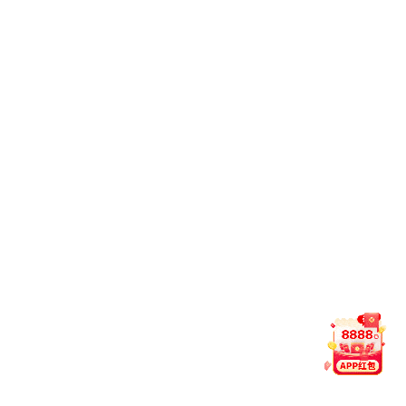
林，加强了内线防守并增加夹击力度；而针对开拓者
外线火力凶猛的问题，对方则尝试通过区域联防来降
低其三分命中率。这些变化让整个赛事更加扣人心
弦，也使得双方都面临着巨大的挑战。
此外，两队之间还展开了一场心理上的博弈。随着比
分逐渐接近，对抗愈发激烈，每一次失误或者犯规都
会引发现场观众情绪波动。因此，不仅需要运动员具
备过硬技术，还要求其心理素质足够坚定，以应对瞬
息万变局势带来的压力。
4、整体赛事走向
整场比赛充满悬念和戏剧性，无论是开拓者稳定可靠
的远程攻击还是杰伦·格林闪耀全场的大放异彩，都让
观众体验到了高水平篮球赛事所带来的刺激与乐趣。