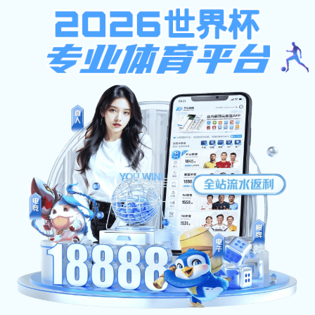
注册入口
全天更新 ·
milan体育官网
赛事实时同步
无论您身在何处，
milan体育官网APP
为您带来高
速、高清、稳定的观赛体验。
下载客户端
网页端访问