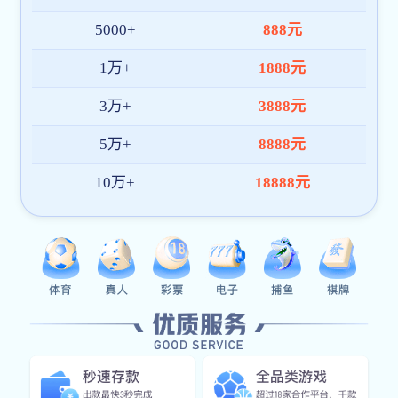
在欧冠历史悠久且竞争激烈的环境中，各支球队为了
争夺这一荣誉付出了巨大的努力。然而，并非所有球
员都能在关键时刻挺身而出，尤其是在这样的高压比
赛中。这份榜单之所以引发关注，是因为它揭示了那
些被寄予厚望但却未能兑现期待的球员。
此外，对于球队来说，每一场欧冠比赛都是检验阵容
实力的重要时刻。如果主要攻击手无法发挥作用，那
么球队整体表现会受到严重影响，因此这份榜单不仅
关乎个人，也反映了团队战斗力的问题。
随着赛季进程的发展，这些进球表现不佳的球员逐渐
成为媒体讨论的话题。他们不仅需要面对外界压力，
更需应对自身心理上的挑战。如何摆脱低迷状态，重
新找回最佳状态，是他们必须解决的问题。