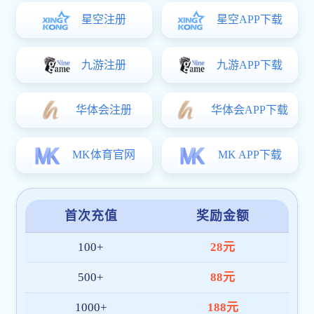
专业客服团队全年在线，提供实时响应的技术支持与使
用指导，保障平台使用无后顾之忧。