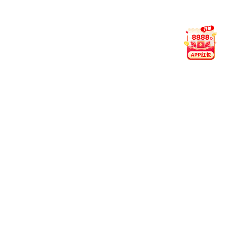
【界面清晰】
操作逻辑清楚，找比赛不绕路，设置也很人性化，第一次用
就能上手。
【功能全】
不只是直播和比分，球队数据、历史战绩、技术统计全都配
齐，用起来顺手。
【跨设备流畅】
家里电视、手机、平板都试过，同账号同步没问题，体验一
致性很高。