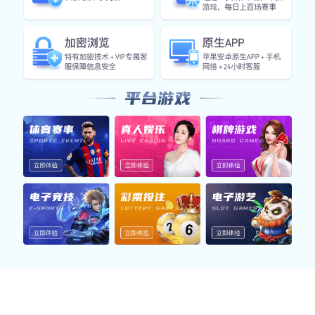
步调整提供依据。
最后，还应考虑到比赛环境的变化，比如赛季初期天
气炎热、场地条件等，这些都会影响到球员们的体能
和竞技状态。因此，要全面分析球队的不佳表现，不
仅要看到表面上的问题，更需深入了解背后的深层次
原因，以便制定相应策略。
2、塔帅对球员持积极态度
面对目前困境，塔帅选择站在球员这一边，他明确表
示不会批评任何一个人。他认为每位球员都在尽全力
拼搏，每个人都希望能为球队贡献力量，而不是故意
犯错。这样的态度能够有效保护队伍内部氛围，让每
位成员感受到被尊重和理解，从而激发他们更大的潜