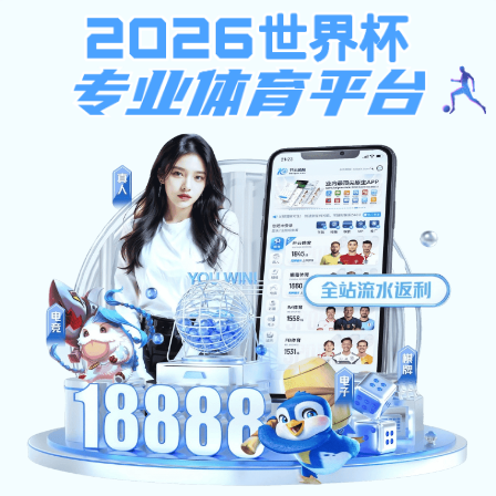
注册入口
全天更新 ·
milan体育官网
赛事实时同步
无论您身在何处，
milan体育官网APP
为您带来高
速、高清、稳定的观赛体验。
下载客户端
网页端访问