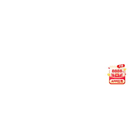
练制定好战术时，全队成员需迅速领会并付诸实践。
在高压环境中，各种突发情况随时可能发生，这就要
求队员具备灵活应变能力，以便根据场上局势及时调
整策略。
进一步说，如果缺乏足够配合，即使某一名球星拥有
超强个人能力，也难以实现预期效果。因此，在训练
中加强团队合作、提高相互之间默契程度，将是通向
成功之路不可或缺的一部分。
4、如何应对高压环境
面对抢七这样高度紧张且富有压力感的赛事，每位球
员都需要学习如何管理自我情绪和压力。哈登作为经
验丰富的老将，自然对此有深刻认识。他认为平衡心
态是取得好成绩的重要前提之一。在这种情况下，要