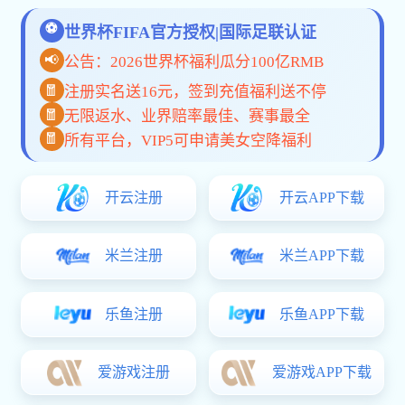
哈登季后赛生死战战绩不佳三分命
中率低迷令人担忧