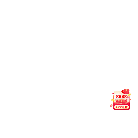
应。在一些关键赛事中，即便哈登努力创造机会，也
未必能得到队友及时反馈。这样的情况使得他不得不
肩负更多责任，从而导致疲累和发挥失常。
同时，对于教练组而言，他们需要进行更有效地针对
性部署，以充分发挥每位球员的长处。当核心球员如
哈登遭遇瓶颈期时，应考虑如何通过合理调整阵容来
减轻其负担，提高全队整体作战能力，使之更加适应
高强度竞争环境。
4、未来提升与解决方案
面对这些困境，哈登及其团队需要认真思考如何提升
自身实力与适应变化。一方面，他可以通过增加训练
强度来提高自己的体能储备，以便更好地应对高强度
比赛带来的挑战。同时，提高自身投篮技巧和选择也