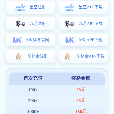
2026-07-09 02:01
51 次阅读
首页
/
体育报道
在NBA季后赛的激烈竞争中，球员的表现往往决定了
球队能否顺利晋级。而对于詹姆斯·哈登来说，尽管他
在常规赛中展现出了出色的个人能力，但其季后赛的
生死战战绩却令人堪忧。特别是他的三分命中率低
迷，更加引发了球迷和分析师们的广泛关注。本文将
从多个角度探讨哈登在季后赛生死战中的不佳表现，
分析其背后的原因以及对球队可能造成的影响，希望
能够为读者提供一个全面深入的视角。
1、哈登生死战历史回顾