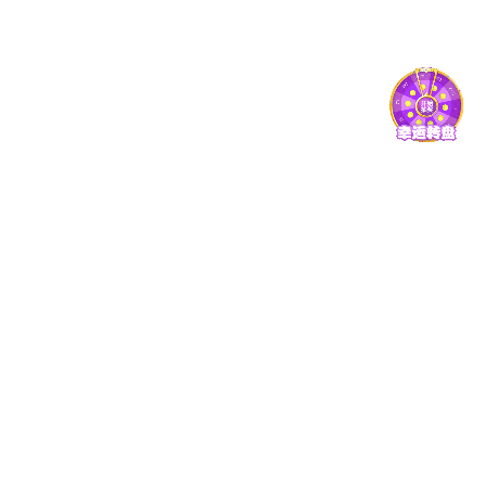
进攻策略。
与此同时，心理因素也不可忽视。在经历过多次重要
场次失利之后，哈登或许会因为压力而影响到自己的
表现。他必须克服这种心理障碍，以便能够在关键时
刻找到自己的节奏，实现逆转局势。
3、团队配合与支持不足
篮球是一项团队运动，而单凭个人能力难以撼动整个
比赛。在许多情况下，哈登虽然具备强大的个人能
力，但如果缺乏足够有效的队友支持，其作用就会大
打折扣。尤其是在季后赛这样高压环境下，各个位置
之间的默契配合至关重要。
但遗憾的是，有时候球队并未能形成良好的化学反