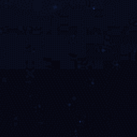
误卢永
2026-05-30
推荐
milan体育官网
milan体育官网官方网站【KY1.AC】官网认证:手机版、
pp下载、登录入口、官方网站、网页版、平台、网址、地
址、注册、娱乐，milan体育官网(中国)官方网站欢迎大家
选择真正的官方通道，同时我们提供全天候7x24小时在线
务，第一时间处理各类问题，正规集团平台有保障，欢迎
体验！