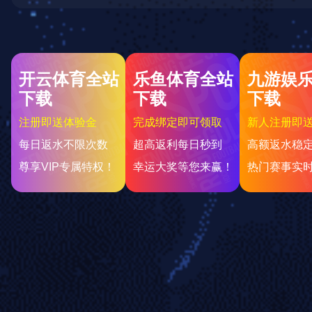
章将从四个方面展开
的可能性，为读者提
1、诺伊尔
诺伊尔作为德国国家
队防线上的最后一道
球迷和媒体的一致认
此外，诺伊尔与拜仁
始终坚持为这支球队
见。
最后，若能成功续约
从而提高他们的表现
关重要。