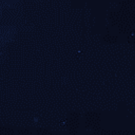
#3
#
决表态拜仁不会出售
鲁本迪亚斯与前女友复合引关