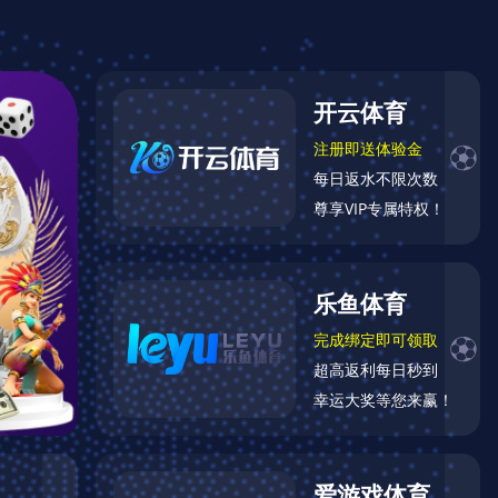
App
公司
体育
注册入口
简介
报道
lan体育官网
赛事实时同
育官网APP
为您带来高速、高清、稳定
端访问