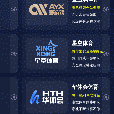
未发生争吵
的进展进行详细分析。
迷们带来了希望。接
和对俱乐部的忠诚。文