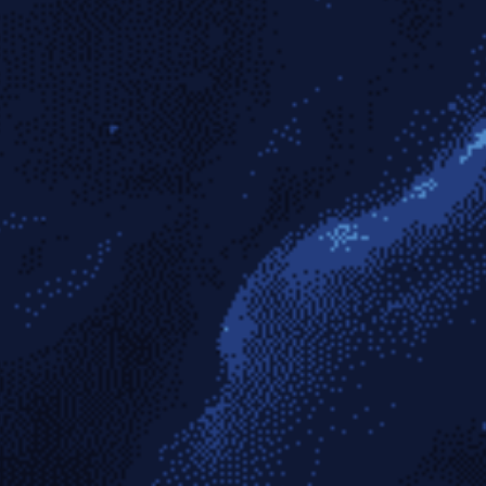
看，莱默尔也表达了继续留队的发展愿望。他认为，在这样的环
即使面临外界诱惑，他依旧选择留守，这显示出他对拜仁慕尼黑
说，此次没有争吵意味着双方都愿意为了共同目标而妥协和努力
，同时也展现出了现代足球管理中理性沟通的重要性。从长远看
来发展展望
进，可以预见的是，若能成功达成共识，那么德甲联赛乃至欧洲
尼黑贡献力量。这不仅会巩固球队阵容，还能吸引更多优秀人才
将在新赛季前夕进行调整与适应，为即将到来的挑战做好充分准备
洽谈后，他们会以更加成熟和自信的姿态迎接新的比赛。而这种