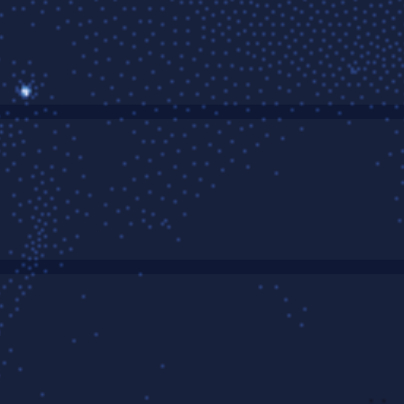
露与诺伊尔续约对话顺利莱默尔谈判
2026-06-11 03:44
28 次阅读
首页
/
体育报道
球界的两位重要人物，诺伊尔与莱默尔，近期在续约及谈判方面
采访中透露，他与诺伊尔之间的续约对话进行得相当顺利，为球
程中表现出积极态度，并未发生争吵，这显示了他对未来的期待