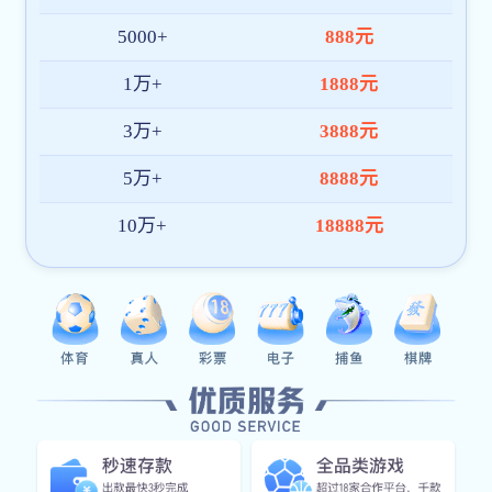
1、球队建设与发展
雷霆队成立于1967年，最初名为西雅图超音速，2008
年迁至俄克拉荷马城后更名为雷霆。在这段时间内，
球队通过选秀、交易等方式不断优化阵容，实现了从
重建到争冠的华丽转身。尤其是在2008年至2010年
间，通过选中凯文·杜兰特和拉塞尔·威斯布鲁克等天才
球员，为球队奠定了坚实基础。
随着时间推移，雷霆队逐渐形成了一种特有的文化，
以勤奋和拼搏著称。管理层在选人时注重球员的潜力
与团队配合能力，这使得他们能够在短时间内培养出
多位超级明星。此外，教练组也致力于提升战术素
养，使得每位球员都能充分发挥自身优势。