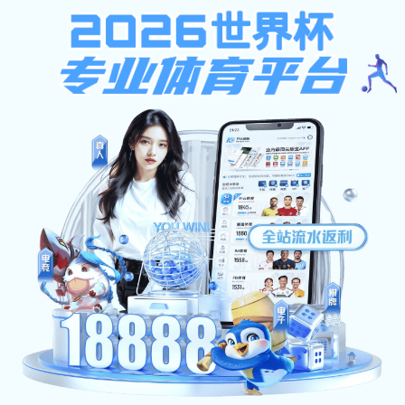
注册入口
全天更新 ·
milan体育官网
赛事实时同步
无论您身在何处，
milan体育官网APP
为您带来高
速、高清、稳定的观赛体验。
下载客户端
网页端访问