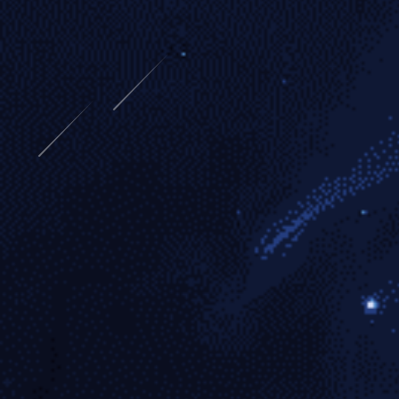
利松这样渴望参与建
其次，即便无缘欧冠
都有机会通过效力于
挑战，也给了球员展
此外，从商业角度来
始投资与俱乐部合作
3、个人与
阿利松作为一名优秀
上的守门员，还具备
也为球队提供了更多
此外，在更衣室氛围