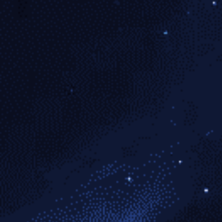
几年间尤文所缺乏的
再者，与教练组之间
大作用，那么这笔交
4、球迷反
针对阿利松可能加盟
是向外界传达出一种
队士气，有助于改善
然而，也有部分球迷
成不小压力。同时，
方期待就变得至关重
最终，无论反应如何
他潜在转会动态。因