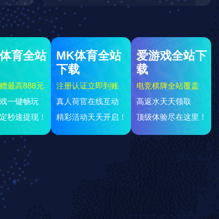
争激烈且有历史底蕴的
利松依然愿意加盟，因
竞争异常激烈，而尤文
会是不可多得的。
然认为这是一个提升自
化底蕴对于每一位足球
力重建团队，这让像阿