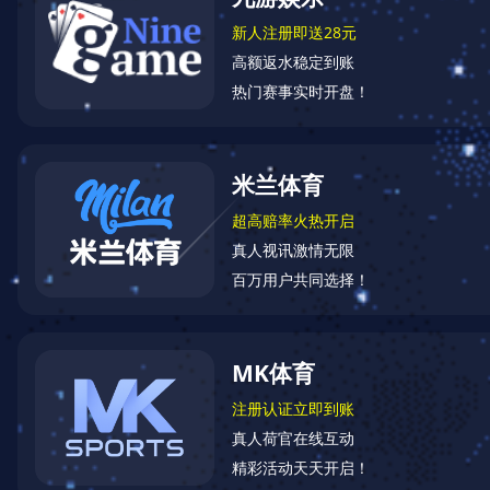
阿利松
本文主要探讨阿利松
利松的个人职业发展
松与球队之间的契合