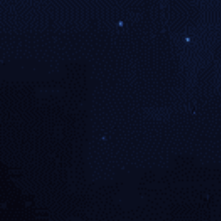
哈登季后赛生死战战绩不佳三分命…
热榜精选
#1
#2
坦桑尼亚U17球员危险踢击金
文班的失
昱成面
挣扎伟
2026-07-21
推荐
2026-07