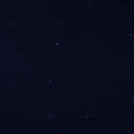
今日趣图：登贝莱世界杯表现强劲金
4
海港换人引发混乱场边显示错
误卢永
2026-05-30
推荐