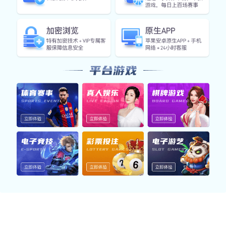
2、主要球员表现
扬迪奥曼德无疑是本次名单中最受瞩目的球员之一。
他在过去一个赛季中的表现十分抢眼，不仅在联赛中
屡屡破门，还展现出了极强的助攻能力。作为锋线核
心，他承担着攻城拔寨的重要任务，对手对他的盯防
将会十分严密。
与此同时，中场大将阿玛德同样不可忽视。他以出色
的控球技术和视野著称，是连接前后场的重要桥梁。
在最近的一系列国际友谊赛中，他多次送出关键传
球，为球队创造机会。这样的发挥使他成为本届比赛
不可或缺的一部分。
除了这两位明星球员外，还有其他数名潜力无限的新