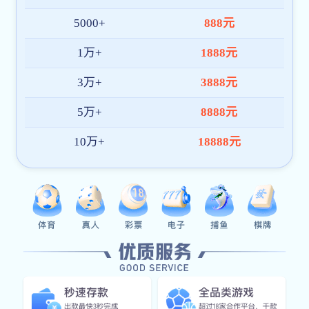
这支球队曾多次在国际赛事上崭露头角，尤其是在非
洲杯等重大比赛中取得过辉煌成绩。近年来，随着年
轻球员的不断涌现，科特迪瓦队伍逐渐焕发出新的活
力，为球队注入了新鲜血液。
当前阵容中，不乏在欧洲顶级联赛效力的球员，他们
在俱乐部中的优异表现为国家队提供了强有力的支
撑。例如，扬迪奥曼德作为主力前锋，其技术能力和
进攻意识都相当出色，是球队攻击线上的关键人物。
此外，后防线也得到了有效加强，一些年轻后卫如阿
玛德正在迅速成长为可靠的防守力量。他们不仅具备
良好的个人能力，还能够有效地与其他队员配合，共
同构筑坚固的防线。这种整体实力的发展，使得科特
迪瓦在本届世界杯中具有一定竞争力。