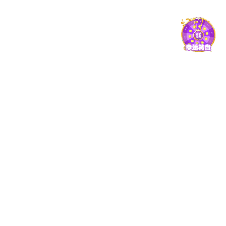
星。如果他们能够继续保持现在的状态，将会为科特
迪瓦队带来更多惊喜。在比赛过程中，这些年轻人的
拼搏精神和斗志，也必将成为全队士气的重要推动
力。
3、首次入选球员意义
博尼作为此次世界杯名单中的新面孔，其首次入选引
起了广泛期待。这不仅是对他个人努力与才能的认
可，同时也反映了教练组对未来战术布局的新思考。
博尼能够凭借自己的实力跻身国家队，意味着他具备
足够的能力应对高水平赛事所带来的挑战。
对于新加入的年轻球员而言，这次机会无疑是一次宝
贵的平台，可以直接参与到世界级大赛之中，从而积
累经验并提升自我。在激烈竞争下，他们需要抓住每