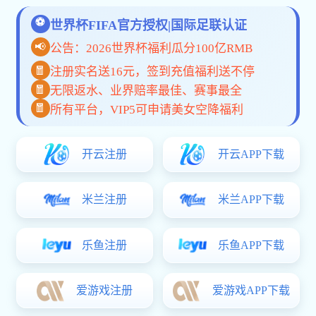
科特迪瓦世界杯26人名单公布扬迪
奥曼德阿玛德领衔博尼首次入选