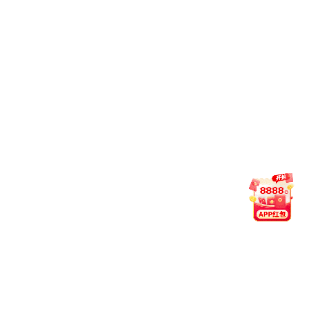
一个展现自我的机会，以证明自己可以成为团队的重
要一环。
此外，新面孔也能为老将带来新的动力与活力。在训
练和比赛中的相互学习，可以促使整个团队提升凝聚
力与战斗意志。这种积极向上的氛围，将帮助整个团
队朝着更高目标迈进，有助于实现更好的竞技状态。
4、对未来比赛展望
随着世界杯日益临近，各国球队都在紧锣密鼓地进行
备战。而对于科特迪瓦来说，此次参赛不仅是一个展
示自身实力的平台，更是一场团结向上的集体行动。
通过分析其26人名单，可以看出教练组希望打造一支
兼具经验与活力的新型战斗集体，以迎接来自全球各
地强敌的挑战。