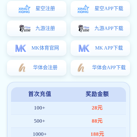
2026-06-28 02:34
28 次阅读
首页
/
体育报道
2023年，科特迪瓦国家足球队正式公布了参加世界杯
的26人名单，这一消息引发了广泛关注。球队在这次
名单中由扬迪奥曼德和阿玛德领衔，而博尼则首次入
选，引起了球迷们的热烈讨论。本文将从科特迪瓦球
队整体实力、主要球员表现、首次入选球员的意义以
及对未来比赛的展望四个方面进行深入分析，以帮助
读者更全面地了解这一重要名单及其背后的故事。
1、科特迪瓦球队整体实力
科特迪瓦国家队历史悠久，在非洲足球界享有盛誉。