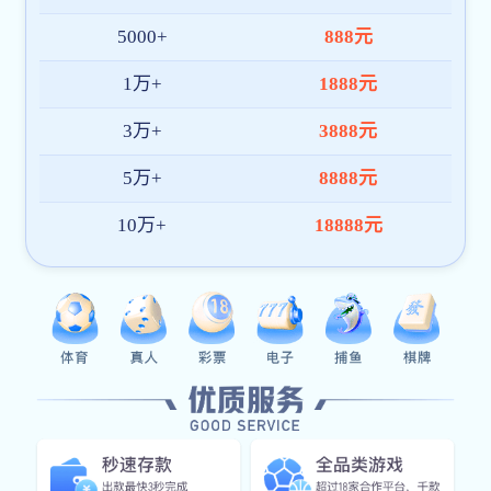
1、阿利松职业生涯的重要性
阿利松自2018年加盟利物浦以来，一直是球队后防线
的重要支柱。他以出色的反应能力和稳健的表现赢得
了球迷和教练组的一致认可。在过去几个赛季中，他
不仅屡次帮助球队化解危机，还在关键比赛中做出了
决定性的扑救，为球队争取胜利立下赫赫战功。
此外，阿利松在个人荣誉方面也取得了显著成就。他
曾多次入选英超最佳阵容，并帮助球队赢得了包括欧
冠、超级杯等多个重要奖杯。这些成就不仅提升了他
的个人品牌，也进一步巩固了他在球队中的地位。
然而，在高压环境下，球员们也面临着巨大的心理负
担。随着外界对阿利松未来去向的猜测增多，他必须
认真考虑自己的职业发展方向，以及如何继续保持竞