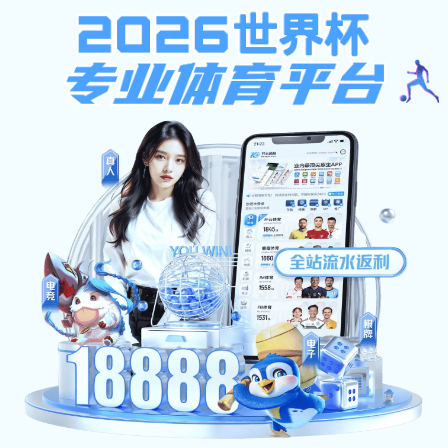
注册入口
全天更新 ·
milan体育官网
赛事实时同步
无论您身在何处，
milan体育官网APP
为您带来高
速、高清、稳定的观赛体验。
下载客户端
网页端访问