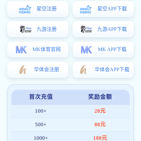
2026-06-22 07:06
36 次阅读
首页
/
体育报道
本文围绕哈珀对麦克丹尼尔斯与爱德华兹防守表现的
赞赏展开，强调了在比赛中突破后的冷静节奏的重要
性。从多方面分析了两位球员在防守端的出色表现，
以及他们如何通过团队配合和个人能力来影响比赛。
此外，还探讨了保持冷静节奏对于球队整体战术执行
及胜利的重要性。文章将从防守能力、团队协作、心
理素质和战术执行四个方面详细阐述这一主题，旨在
为读者呈现更全面的篮球理解。
1、防守能力的突出表现