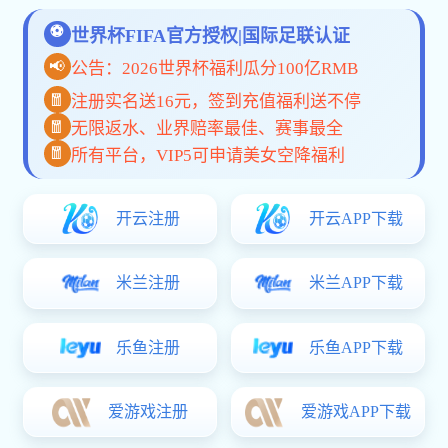
哈珀赞麦克丹尼尔斯与爱德华兹防
守出色强调突破后需保持冷静节奏