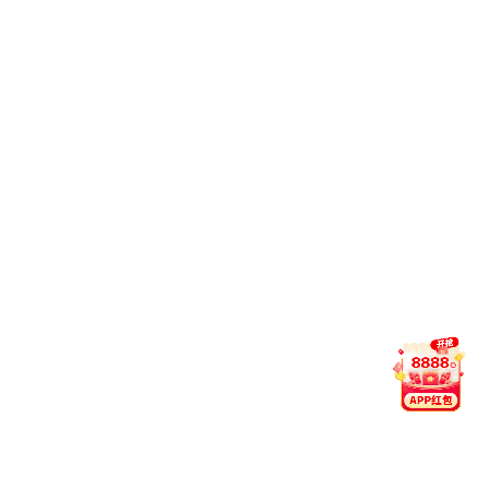
能够保持良好的心态，不急躁、不恐慌，而是集中精
力去执行战术计划。这种心理素质不仅提升了自身表
现，也感染到了全队，为球队营造了一种积极向上的
氛围。
此外，这样稳定的心理状态使他们更容易应对外界压
力，包括观众情绪及媒体关注等。他们懂得如何管理
自己的情绪，将压力转化为动力，为下一步行动做好
准备，在赛季中这样的心态尤为重要，有助于长时间
维持高水平竞技状态。
4、战术执行与节奏掌控
哈珀强调突破后需保持冷静节奏，这是篮球战略中一
个非常重要的话题。在快速突破之后，许多球员可能
会因兴奋或者紧张而失去理智，但麦克丹尼尔斯与爱