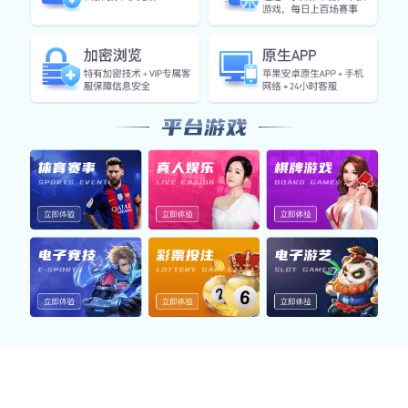
最后，通过系统性的心理训练和辅导，可以帮助球员
发现自我潜能和优势。这种自我认知对于提高他们在
赛场上的决策能力至关重要。因此，在森林狼未来的
发展规划中，加强情绪心智教育将是一项重要举措。
2、球商对比赛的重要性
篮球是一项极具智慧和策略性的运动，而聪明的球员
常常能凭借较高的篮球智商（球商）做出最佳选择。
森林狼总经理认识到，单靠身体天赋并不足以赢得比
赛，高效的决策能力同样不可或缺。因此，将目光投
向那些具有高篮球智商的年轻人才，将是球队补强的
一大重点。
具有高球商的球员通常能够迅速阅读场上的形势，并
作出相应反应。他们不仅会考虑个人得分，还会关注