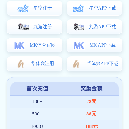
2026-06-13 00:53
31 次阅读
首页
/
体育报道
本文将深入探讨森林狼总经理在球队建设中的新理
念，特别是情绪心智的成长以及球商与强硬特质的重
要性。通过四个方面的详细分析，我们将了解这些因
素如何成为补强球队核心方向的关键。首先，我们会
讨论情绪心智成长的重要性，以及它对球员表现的影
响；其次，分析球商（篮球智商）在比赛中的作用和
意义；接着，将探讨强硬特质如何提升球队竞争力；
最后，总结这三者结合如何为森林狼带来新的希望和
未来的发展方向。通过这些细致的阐述，希望能为读
者展现出一个全新的森林狼形象。