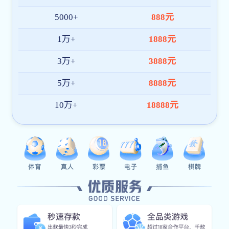
1、科内受伤原因分析
罗马中场球员科内之所以遭遇右大腿股二头肌拉伤，
主要与高强度的比赛训练以及频繁的赛程安排有关。
在现代足球中，运动员面临着巨大的身体负荷，而肌
肉拉伤是非常常见的一种运动损伤。这类伤病往往是
由于过度疲劳、缺乏适当恢复以及不当的训练方法所
引起。
具体来看，科内在过去几场比赛中都发挥了关键作
用，这使得他不得不承担更多的比赛压力。在这种情
况下，如果没有充分的休息时间和科学合理的训练计
划，很容易导致肌肉出现问题。尤其是在连续作战状
态下，球员们身体素质即便再好，也难以避免疲劳积
累带来的隐患。