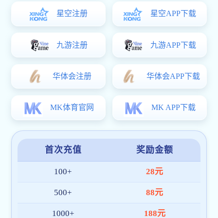
2026-05-27 03:54
66 次阅读
首页
/
体育报道
本文将围绕罗马中场球员科内因右大腿股二头肌拉伤
而缺席至少四周比赛的消息展开详细讨论。首先，文
章将分析科内受伤的原因及其影响，包括对个人职业
生涯和球队战术安排的潜在影响。接着，将探讨这一
伤病对罗马队整体表现及积分榜位置可能造成的后
果。此外，还会关注科内受伤后，球队可能采取的应
对措施和备选方案，以及如何调整阵容以弥补他的缺
席。最后，通过总结来反思这次事件对于球队未来发
展的重要性。