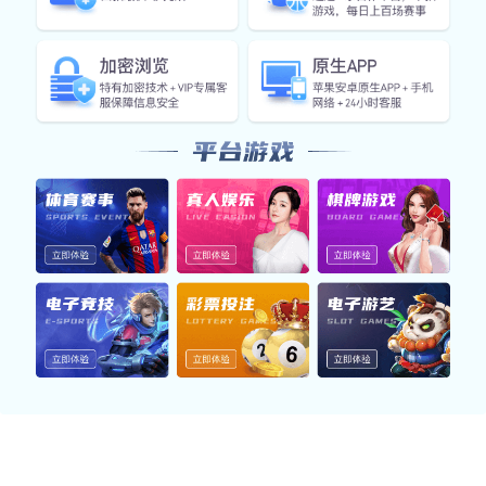
佳状态，这对于全队士气造成了一定负面影响。整体
来看，这场失利暴露出的各方面问题需要引起高度重
视。
2、战术体系剖析
回顾此次比赛，可以看出山东泰山在战术安排上存在
较大问题。主教练在面对玉昆时，并未针对其特点进
行相应调整，而是坚持了原有阵型。这种固执可能让
球队在面对快速反击时显得无所适从，屡屡被对手抓
住机会打击。
此外，中场控制力不足也是一个突出问题。在本场比
赛中，中场球员无法有效地连接前后线，不仅无法提
供支援，还经常被对方压制，使得攻击线孤立无援。
这样的战术布置直接影响了整体运转效率，让球队难