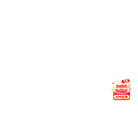
其次，对于年轻球员而言，这样的一次惨败可能会造
成长远的心理阴影。他们可能会因为这次失败而产生
畏惧感，从而影响未来几周甚至几个月的表现。因
此，在日常训练与心理辅导上下功夫，是当前的时
候。
最后，全队上下需要共同面对这样一场失败，而不是
将责任推给个别球员或教练组。这种团结一致并积极
调整心态，有助于更快走出阴霾，为下一步的发展奠
定基础。
4、未来发展展望
面对如此惨痛的失利，山东泰山必须进行深刻反思，
并制定切实可行的发展计划。在接下来的训练中，提
高技战术水平是重中之重。同时，加强团队凝聚力，