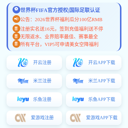
杜克进疯3卡梅隆布泽尔惨遭低迷
兄弟凯登全场发力贡献16分