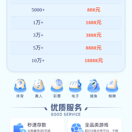
杜克大学队在本场比赛中的整体表现可以说是相当出
色，他们展现出了强大的团队凝聚力和默契配合。尽
管卡梅隆·布泽尔状态不佳，但其他队员们及时弥补了
他的空缺，使得球队在攻防两端都保持了高效运转。
特别是在篮板球争夺和防守阶段，球队展现出了极强
的竞争意识，让对手难以找到轻松得分的机会。
此外，杜克队在进攻端采取了多样化的策略，通过快
速传导球和灵活跑位来撕裂对方防线。他们频繁利用
挡拆配合创造出投篮机会，同时也不忘内线进攻，以
此增强得分效率。这种全面而均衡的进攻方式让他们
在比赛中始终保持领先，有效压制了对手反扑的可能
性。
最后，在教练团队的指挥下，杜克队能够根据场上局