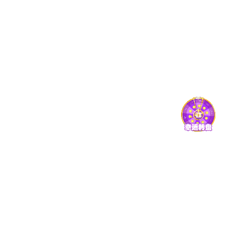
己能获得更多得分机会，也会吸引到更多对方防守注
意力。这种吸引力有效地打开了内线空间，使得其他
队员如克莱·汤普森等人能够找到更多轻松出手机会。
因此，可以说库里的表现与全队特别是后场其他成员
密切相关。
最后，在季后赛阶段，对手往往会采取更为严密的盯
人战术来限制库里，这就要求他必须更加依赖于全队
配合及其自身适应能力。如果没有强有力的防线支
持，这种不利局面将可能导致球队陷入被动，而这正
是需要解决的问题所在。
3、德拉蒙德·格林的重要性
作为勇士队的重要一环，德拉蒙德·格林以其卓越的篮
球智商以及全面的技能树立起了自己不可或缺的位