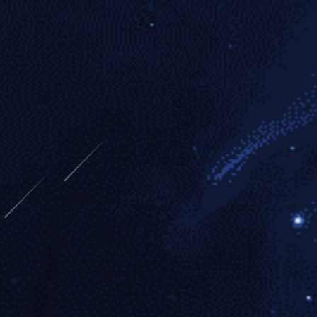
当评委们考虑最佳防
队在季后赛中未能走
因此，勇士队的不佳
使他获得八张投票，
3、其他候
除了追梦格林，还有
的数据和表现吸引了
着不可或缺的重要角
这些玩家不仅仅是在
时，其所代表的新生
面。