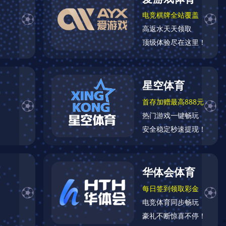
佳防守阵容分析
球员，凭借其出色的防
了八张一阵和二阵的投
个方面对这一情况进行