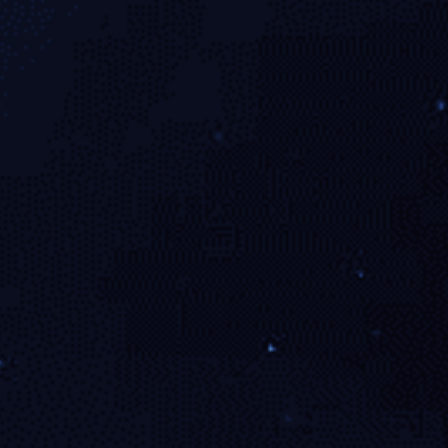
球队整体战绩不佳以及
阵容，这实属可惜。可
化的重要性。
以最真实、全面的数据
自己的传奇故事，并为
下一篇：
沃尔特弗雷泽期待总决赛对阵马刺