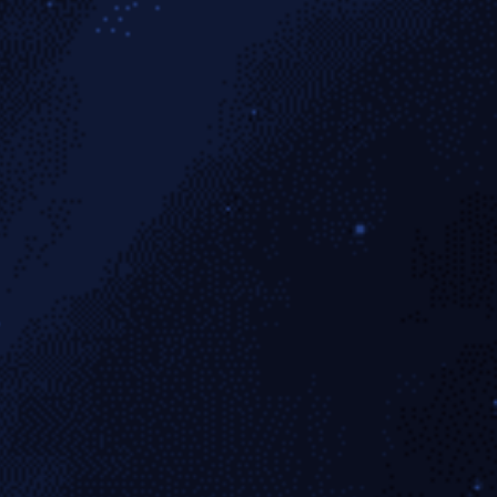
格林本赛季凭借出色表现获得八张防守一阵及二阵投票，但由于
再加上当前评选机制存在的问题，使得他未能成功入围最佳防守
NBA竞争日益激烈，也揭示了对于优秀运动员评价体系亟待优
运动员能够得到公平合理认可，无论他们处于哪个阶段，都应当
个过程中，我们期待看到更多像追梦一样杰出的运动员继续书写
献。