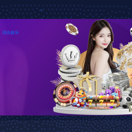
全天更新 ·
mi
步
无论您身在何处，
milan体
的观赛体验。
下载客户端
网页