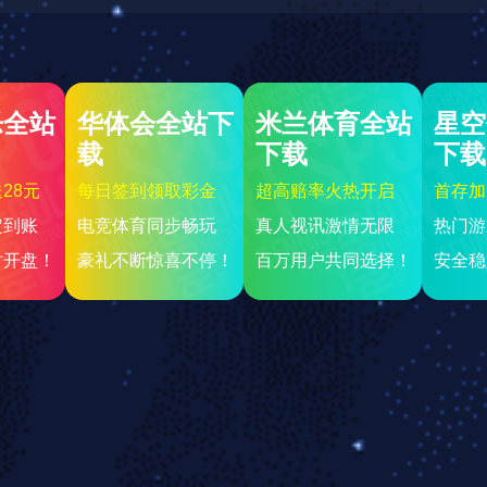
格林的个人表现、球队战绩与整体影响、其他候选人的比较以及
的防守者未能入选最佳防守阵容。
人表现分析
赛季中的表现依然令人印象深刻。他不仅展现出了卓越的防守意
个关键时刻，他成功地限制了对方明星球员的得分，为球队赢得
护和抢断方面也有显著贡献。他通过精准的位置感和敏锐的判断
敌，他也总能保持高效的防守表现，这一点无疑增强了他作为顶
数据依旧亮眼，但在全联盟范围内，特别是在竞争激烈的一些位
使他获得了不少投票，也未必能够顺利晋级至最佳阵容之列。
绩与整体影响
赛季虽然在常规赛中表现稳定，但在季后赛中的早早出局让人感
员，包括追梦格林自身在内的众多球员都受到了评委们的关注。