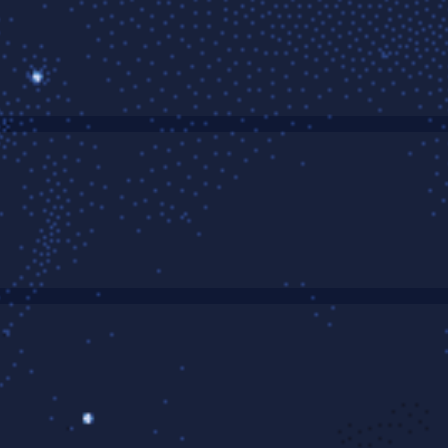
守一阵投票与二阵投票却遗憾落选最
2026-06-30 19:25
36 次阅读
首页
/
体育报道
守同样是比赛胜负的关键因素。追梦格林作为金州勇士队的重要
A最佳防守阵容的投票。然而，在2023年的评选中，尽管他获得
防守阵容。这一现象引发了球迷和媒体的广泛讨论。本文将从四