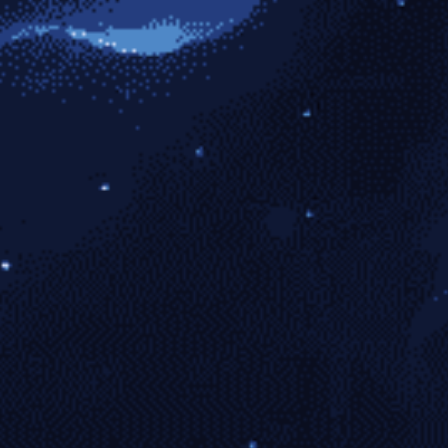
综上所述，尽管追梦
其他候选人的崛起，
以说，这既反映了当今
未来，希望所有优秀
来反映其价值。在这
篮球事业做出更大贡
上一篇：
沙特媒体报道胡拜尔库迪西亚与切…