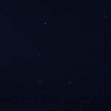
4
克洛普与范戴克重聚合影分享
引发球
2026-07-26
推荐