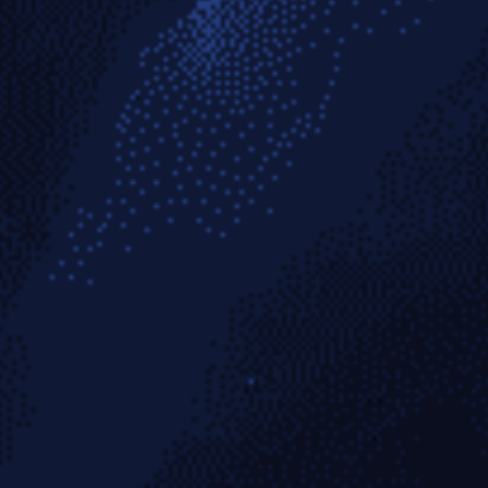
多维安全防御模型
网从多个层面构建立体式防御体系，涵盖数据传输、账户操作与隐
营造安全、稳定的使用体验。
数据加密层
SSL加密
隔离存储
所有用户数据经米兰·(milan)中国官方网站安全
处理，并在服务器内部分层存储隔离。