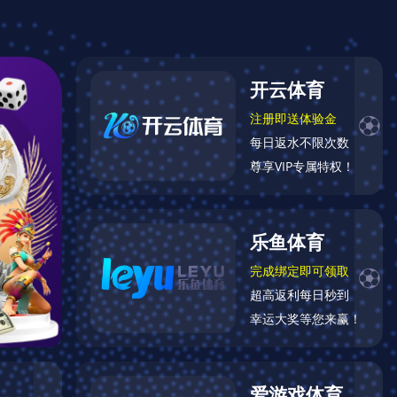
App
公司
体育
注册入口
简介
报道
lan体育官网
赛事实时同步
育官网APP
为您带来高速、高清、稳定
访问