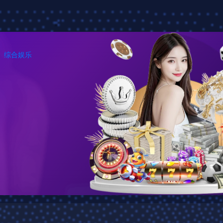
全天更新 ·
mi
无论您身在何处，
milan体
的观赛体验。
下载客户端
网页端