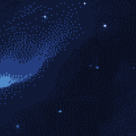
milan体育官
身份认证层
双因子验证
行为识别
通过设备指纹识别、人机验证等方式，全面阻挡
非法访问尝试。