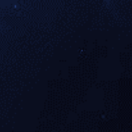
私保护，力求为用户
异常防控层
AI监控
风控预警
系统实时分析登录频率、操作路径等指标，提前
发现可疑行为并及时响应。