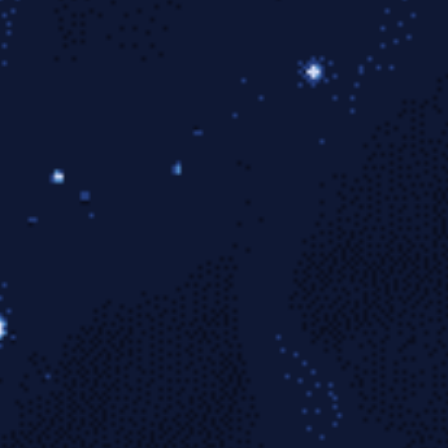
全方位赛事服务
ilan体育官网 提供覆盖多项目的专业内容，让你随时掌握第一手体育
赛事解说
多语种解说覆盖国际赛事，结合战术分析与实时
解读，提升用户观赛理解深度。