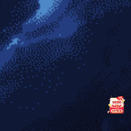
互动内容
提供多种媒体形式如图文、短视频、集锦回顾，
提升milan体育官网 的平台使用粘性与用户参与
感。