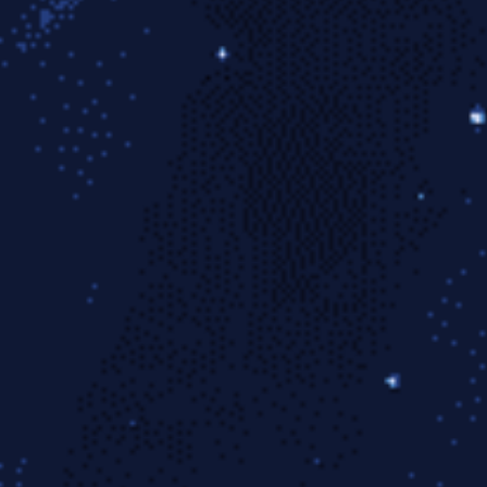
站式的信息服务提供商。从实时数据同步到安全机制建
始终致力于为全球用户带来可靠、高效、便捷的综合
双重加密
覆盖全球体育赛事
SL 安全协议与
每天更新数千场全球热门体育与电
平台
对用户信息及操作
子竞技赛事，包括英超、NBA、
数据
密处理，打造一个
LOL、羽毛球、F1 等，涵盖主流
应迅
明的体育数据平
与小众赛事，内容全面、分类清
流
。
晰。