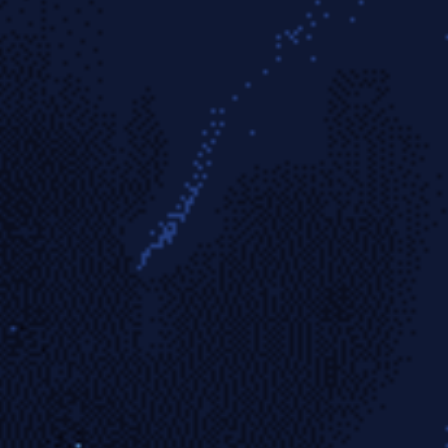
我们不仅是体育赛事数据平台，更是一
官网
7x24 小时客服支持
数据隐私
无论是深夜浏览还是假期咨询，我
全站采用银行级 S
们的专业客服团队全年在线，提供
动态防护系统，
多语种支持，第一时间响应各类技
行为进行多重加
术及账户问题，保障服务不间断。
安全、可靠、透
台