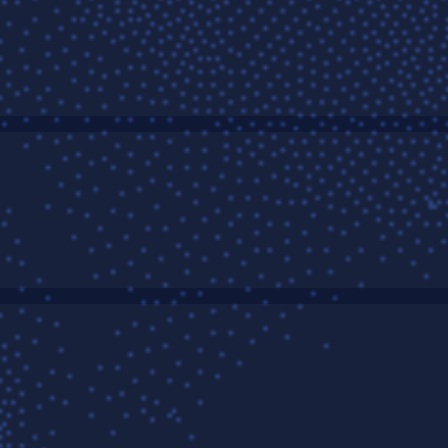
lan体育官网 · 值得信赖的体育数
注于构建一个以赛事内容、数据服务与智能分析为核心的数字生态平
。平台以稳定技术架构和合规体系赢得市场认可，深受米兰·(mil
爱。
以信任构建口碑
数据传输流程，通过部署
所有服务均基于合规化机
问与高并发下的稳定运行，全
致力于构建高可信度生态