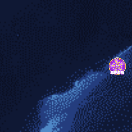
动态
数据中心
整合历史战绩、球员状态与赛事趋势，米兰
·(milan)中国官方网站 为专业用户提供多维度分
析支持。